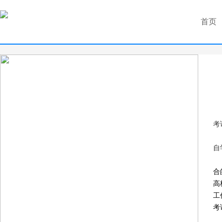
首页
考
自
合
高
工
考
自